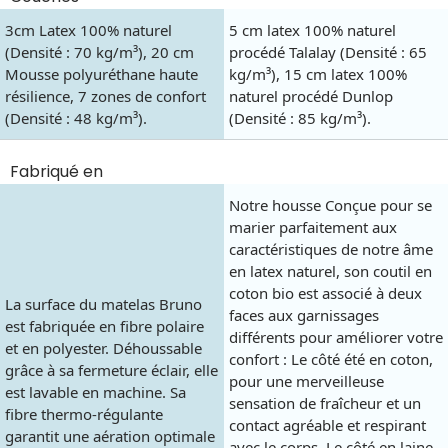
3cm Latex 100% naturel
5 cm latex 100% naturel
(Densité : 70 kg/m³), 20 cm
procédé Talalay (Densité : 65
Mousse polyuréthane haute
kg/m³), 15 cm latex 100%
résilience, 7 zones de confort
naturel procédé Dunlop
(Densité : 48 kg/m³).
(Densité : 85 kg/m³).
Fabriqué en
Notre housse Conçue pour se
marier parfaitement aux
caractéristiques de notre âme
en latex naturel, son coutil en
coton bio est associé à deux
La surface du matelas Bruno
faces aux garnissages
est fabriquée en fibre polaire
différents pour améliorer votre
et en polyester. Déhoussable
confort : Le côté été en coton,
grâce à sa fermeture éclair, elle
pour une merveilleuse
est lavable en machine. Sa
sensation de fraîcheur et un
fibre thermo-régulante
contact agréable et respirant
garantit une aération optimale
avec le corps. Le côté en laine