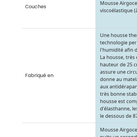
Mousse Airgoce
Couches
viscoélastique 
Une housse ther
technologie perm
l'humidité afin 
La housse, très 
hauteur de 25 
assure une circu
Fabriqué en
donne au matela
aux antidérapant
très bonne stabi
housse est com
d'élasthanne, l
le dessous de 8
Mousse Airgoce