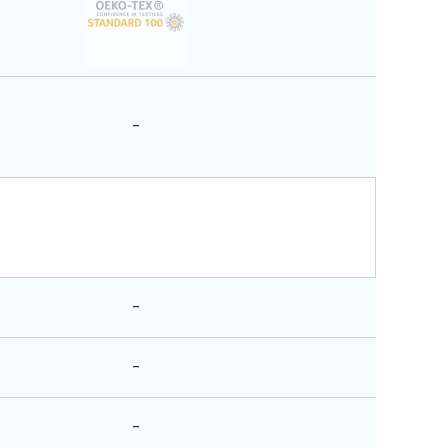
-
-
-
-