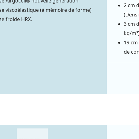
e Airgocell® nouvelle génération
2 cm 
e viscoélastique (à mémoire de forme)
(Densi
e froide HRX.
3 cm d
kg/m³
19 cm 
de con