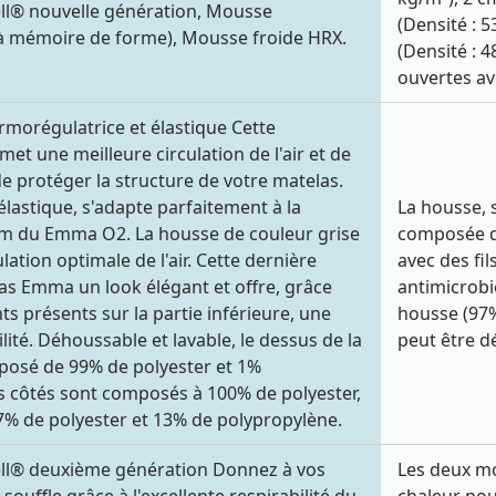
ll® nouvelle génération, Mousse
(Densité : 
(à mémoire de forme), Mousse froide HRX.
(Densité : 
ouvertes av
morégulatrice et élastique Cette
et une meilleure circulation de l'air et de
de protéger la structure de votre matelas.
élastique, s'adapte parfaitement à la
La housse, 
cm du Emma O2. La housse de couleur grise
composée d’
lation optimale de l'air. Cette dernière
avec des fi
s Emma un look élégant et offre, grâce
antimicrobie
s présents sur la partie inférieure, une
housse (97%
lité. Déhoussable et lavable, le dessus de la
peut être d
posé de 99% de polyester et 1%
es côtés sont composés à 100% de polyester,
7% de polyester et 13% de polypropylène.
ll® deuxième génération Donnez à vos
Les deux m