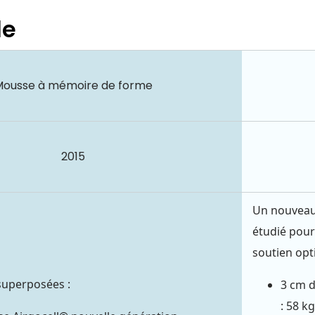
le
Mousse à mémoire de forme
2015
Un nouveau
étudié pour
soutien opt
superposées :
3 cm d
: 58 k