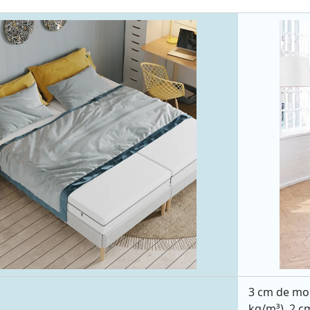
3 cm de mou
kg/m³), 2 c