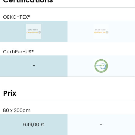
OEKO-TEX®
CertiPur-US®
-
Prix
80 x 200cm
649,00 €
-