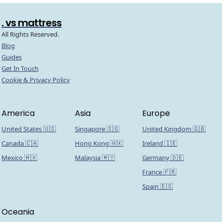
. vs mattress
All Rights Reserved.
Blog
Guides
Get In Touch
Cookie & Privacy Policy
America
Asia
Europe
United States 🇺🇸
Singapore 🇸🇬
United Kingdom 🇬🇧
Canada 🇨🇦
Hong Kong 🇭🇰
Ireland 🇮🇪
Mexico 🇲🇽
Malaysia 🇲🇾
Germany 🇩🇪
France 🇫🇷
Spain 🇪🇸
Oceania