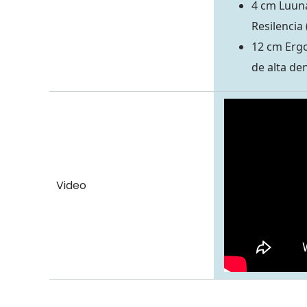
4 cm Luuna
Resilencia
12 cm Erg
de alta de
Video