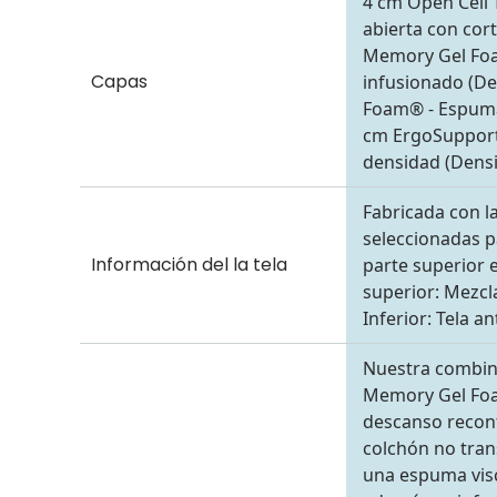
4 cm Open Cell
abierta con cor
Memory Gel Foa
Capas
infusionado (De
Foam® - Espuma 
cm ErgoSupport
densidad (Densi
Fabricada con la
seleccionadas p
Información del la tela
parte superior 
superior: Mezcl
Inferior: Tela a
Nuestra combina
Memory Gel Foa
descanso reconf
colchón no tra
una espuma vis