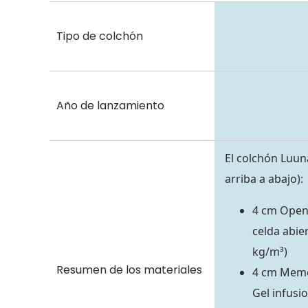
Tipo de colchón
Año de lanzamiento
El colchón Luun
arriba a abajo):
4 cm Open
celda abie
kg/m³)
Resumen de los materiales
4 cm Memo
Gel infusi