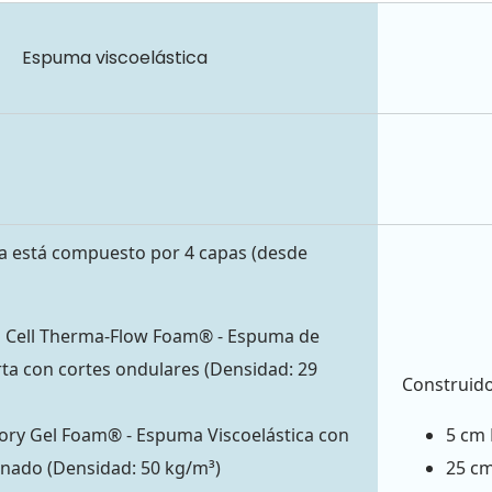
Espuma viscoelástica
a está compuesto por 4 capas (desde
 Cell Therma-Flow Foam® - Espuma de
rta con cortes ondulares (Densidad: 29
Construido
ry Gel Foam® - Espuma Viscoelástica con
5 cm 
onado (Densidad: 50 kg/m³)
25 cm