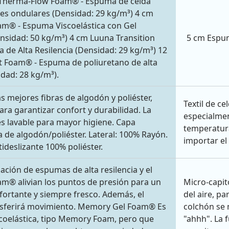
 Therma-Flow Foam® - Espuma de celda
tes ondulares (Densidad: 29 kg/m³) 4 cm
m® - Espuma Viscoelástica con Gel
nsidad: 50 kg/m³) 4 cm Luuna Transition
5 cm Espum
de Alta Resilencia (Densidad: 29 kg/m³) 12
 Foam® - Espuma de poliuretano de alta
dad: 28 kg/m³).
s mejores fibras de algodón y poliéster,
Textil de c
ara garantizar confort y durabilidad. La
especialmen
es lavable para mayor higiene. Capa
temperatura
a de algodón/poliéster. Lateral: 100% Rayón.
importar el 
ntideslizante 100% poliéster.
ción de espumas de alta resilencia y el
m® alivian los puntos de presión para un
Micro-capit
ortante y siempre fresco. Además, el
del aire, p
nsferirá movimiento. Memory Gel Foam® Es
colchón se 
coelástica, tipo Memory Foam, pero que
"ahhh". La 