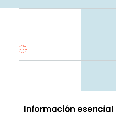
reco-
mendar
Información esencial